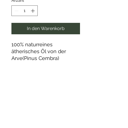
Anzahl
*
In den Warenkorb
100% naturreines
ätherisches Öl von der
Arve(Pinus Cembra)
Wunderbarer Duft der Arve,
fein und beruhigend.
Geeignet für den Diffuser
oder als Tröpfchen auf ein
Kissen.
Aroma Alpina