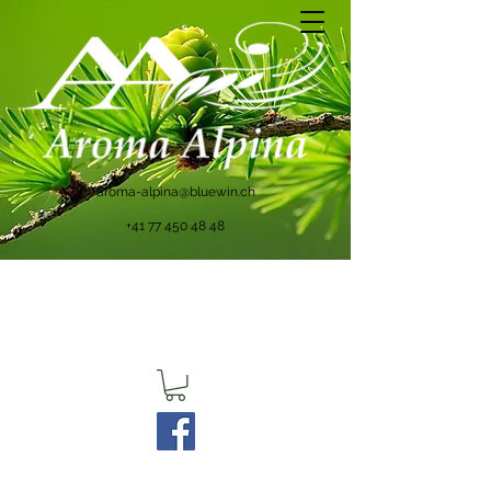
aroma-alpina@bluewin.ch
+41 77 450 48 48