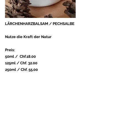
LÄRCHENHARZBALSAM / PECHSALBE
Nutze die Kraft der Natur
Preis:
50ml / Chf.18.00
125ml / Chf. 32.00
250ml / Chf. 55.00
Grössere Töpfe gerne auf Anfrage
Lärchenharz / Pechsalbe für Tiere,
Pferde, Hunde und Nutztiere. Hufrand-
Mauken-, Klauen- und Tatzenpflege.