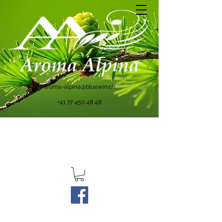
aroma-alpina@bluewin.ch
+41 77 450 48 48